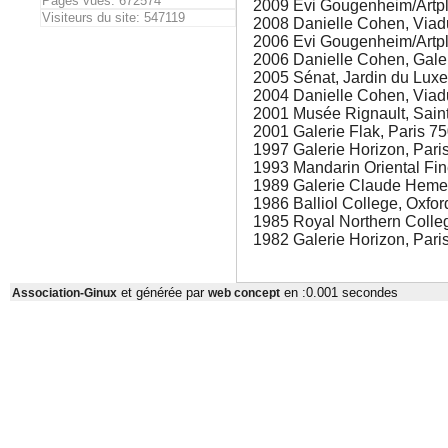
Pages vues: 672574
2009 Evi Gougenheim/Artpl
Visiteurs du site: 547119
2008 Danielle Cohen, Viadu
2006 Evi Gougenheim/Artpl
2006 Danielle Cohen, Galer
2005 Sénat, Jardin du Lux
2004 Danielle Cohen, Viadu
2001 Musée Rignault, Saint
2001 Galerie Flak, Paris 7
1997 Galerie Horizon, Pari
1993 Mandarin Oriental Fin
1989 Galerie Claude Hemer
1986 Balliol College, Oxfo
1985 Royal Northern Colle
1982 Galerie Horizon, Pari
et générée par
en :0.001 secondes
Association-Ginux
web concept